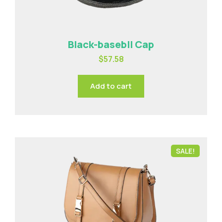
Black-basebll Cap
$
57.58
Add to cart
SALE!