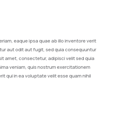
iam, eaque ipsa quae ab illo inventore verit
ur aut odit aut fugit, sed quia consequuntur
t amet, consectetur, adipisci velit sed quia
nima veniam, quis nostrum exercitationem
t qui in ea voluptate velit esse quam nihil