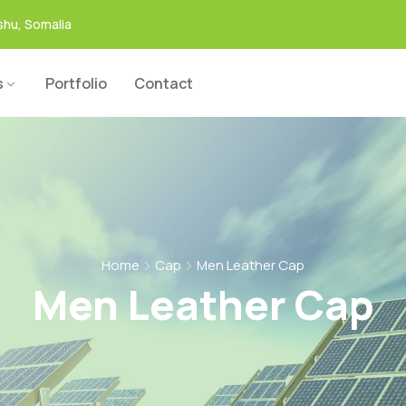
hu, Somalia
s
Portfolio
Contact
Home
Cap
Men Leather Cap
Men Leather Cap