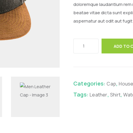
doloremque laudantium rem r
beatae vitae dicta sunt exp
aspernatur aut odit aut fug
ADD TO 
Categories:
,
Cap
House
Tags:
,
,
Leather
Shirt
Wat