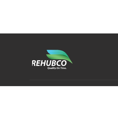
Contact
Explore
Home
info@rehubco.com