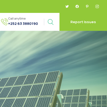
Call anytime
Report Issues
+252 63 3880190