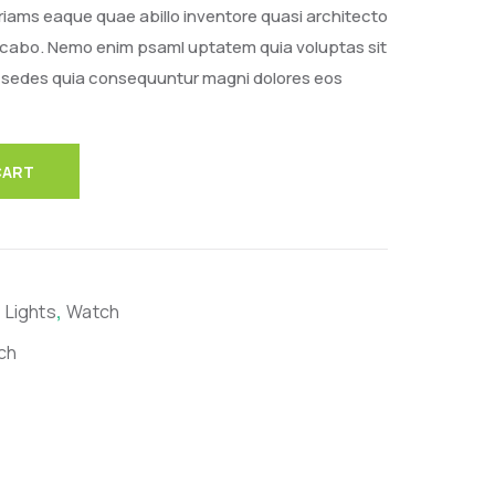
iams eaque quae abillo inventore quasi architecto
licabo. Nemo enim psaml uptatem quia voluptas sit
it sedes quia consequuntur magni dolores eos
CART
,
 Lights
Watch
ch