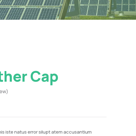
ther Cap
iew)
is iste natus error silupt atem accusantium