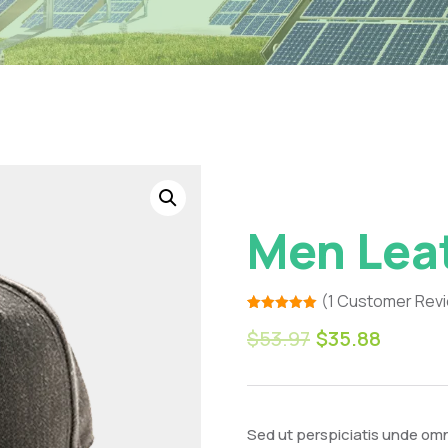
Men Lea
(
1
Customer Rev
Rated
1
5.00
$
53.97
$
35.88
out of 5
based on
customer
rating
Sed ut perspiciatis unde omn